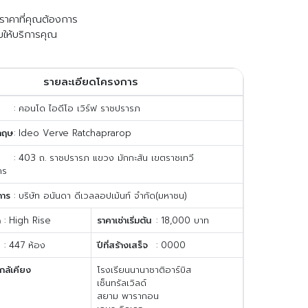
ับราคาที่คุณต้องการ
มให้บริการคุณ
รายละเอียดโครงการ
: คอนโด ไอดีโอ เวิร์ฟ ราชปรารภ
กฤษ
: Ideo Verve Ratchaprarop
: 403 ถ. ราชปรารภ แขวง มักกะสัน เขตราชเทวี
คร
การ
: บริษัท อนันดา ดีเวลลอปเม้นท์ จํากัด(มหาชน)
ด
: High Rise
ราคาเช่าเริ่มต้น
: 18,000 บาท
: 447 ห้อง
ปีที่สร้างเสร็จ
: 0000
กล้เคียง
โรงเรียนนานาชาติอาร์บิส
เซ็นทรัลเวิลด์
สยาม พารากอน