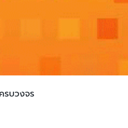
บครบวงจร