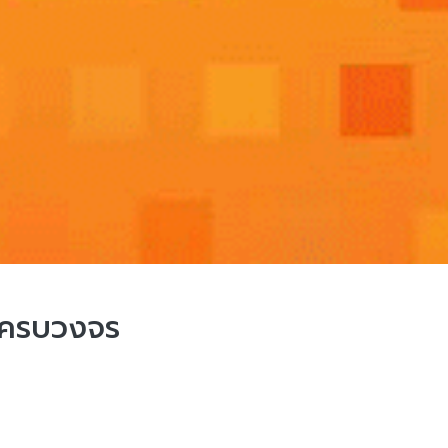
บครบวงจร