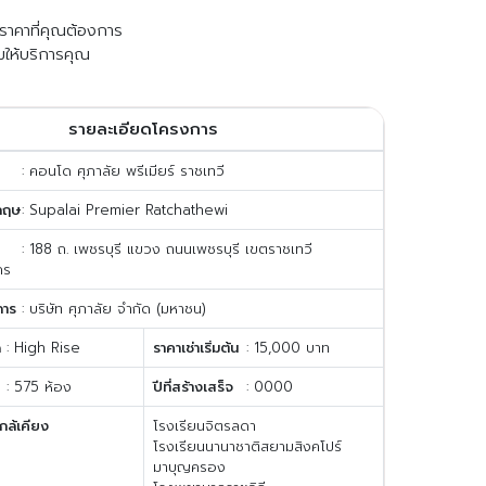
ับราคาที่คุณต้องการ
มให้บริการคุณ
รายละเอียดโครงการ
: คอนโด ศุภาลัย พรีเมียร์ ราชเทวี
กฤษ
: Supalai Premier Ratchathewi
: 188 ถ. เพชรบุรี แขวง ถนนเพชรบุรี เขตราชเทวี
คร
การ
: บริษัท ศุภาลัย จำกัด (มหาชน)
ด
: High Rise
ราคาเช่าเริ่มต้น
: 15,000 บาท
: 575 ห้อง
ปีที่สร้างเสร็จ
: 0000
กล้เคียง
โรงเรียนจิตรลดา
โรงเรียนนานาชาติสยามสิงคโปร์
มาบุญครอง