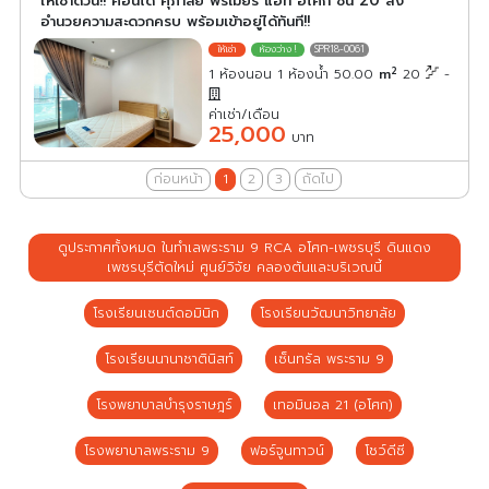
ให้เช่าด่วน!! คอนโด ศุภาลัย พรีเมียร์ แอท อโศก ชั้น 20 สิ่ง
อำนวยความสะดวกครบ พร้อมเข้าอยู่ได้ทันที!!
SPR18-0061
2
1 ห้องนอน 1 ห้องน้ำ 50.00
m
20
-
ค่าเช่า/เดือน
25,000
บาท
ก่อนหน้า
1
2
3
ถัดไป
ดูประกาศทั้งหมด ในทำเลพระราม 9 RCA อโศก-เพชรบุรี ดินแดง
เพชรบุรีตัดใหม่ ศูนย์วิจัย คลองตันและบริเวณนี้
โรงเรียนเซนต์ดอมินิก
โรงเรียนวัฒนาวิทยาลัย
โรงเรียนนานาชาตินิสท์
เซ็นทรัล พระราม 9
โรงพยาบาลบำรุงราษฎร์
เทอมินอล 21 (อโศก)
โรงพยาบาลพระราม 9
ฟอร์จูนทาวน์
โชว์ดีซี