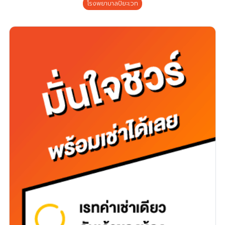
โรงพยาบาลปิยะเวท