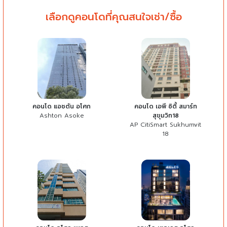
เลือกดูคอนโดที่คุณสนใจเช่า/ซื้อ
คอนโด แอชตัน อโศก
คอนโด เอพี ซิตี้ สมาร์ท
Ashton Asoke
สุขุมวิท18
AP CitiSmart Sukhumvit
18