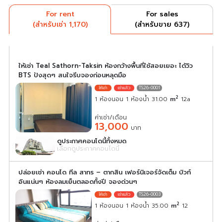
For rent
For sales
(สำหรับเช่า 1,170)
(สำหรับขาย 637)
ให้เช่า Teal Sathorn-Taksin ห้องกว้างพื้นที่ใช้สอยเยอะ ได้วิว
BTS ปังสุดๆ สนใจรีบจองก่อนหลุดมือ
TS26-0001
2
1 ห้องนอน 1 ห้องน้ำ 31.00
m
12a
ค่าเช่า/เดือน
13,000
บาท
ดูประกาศคอนโดนี้ทั้งหมด
เลือกดูประกาศคอนโดนี้
ปล่อยเช่า คอนโด ทีล สาทร – ตากสิน เฟอร์นิเจอร์จัดเต็ม บิวท์
อินแน่นๆ ห้องลมเย็นตลอดทั้งปี จองด่วนๆ
TS26-0003
2
1 ห้องนอน 1 ห้องน้ำ 35.00
m
12