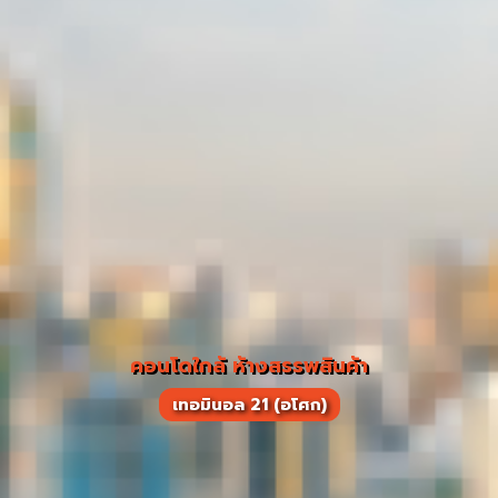
คอนโดใกล้ ห้างสรรพสินค้า
เทอมินอล 21 (อโศก)