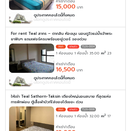
ค่าเช่า/เดือน
15,000
บาท
ดูประกาศคอนโดนี้ทั้งหมด
เลือกดูประกาศคอนโดนี้
For rent Teal สาทร – ตากสิน ห้องมุม นอนดูวิวแม่น้ำเจ้าพระ
ยาฟินๆ แถมเฟอร์ครบพร้อมอยู่เวอร์ จองด่วน
TS26-0004
2
1 ห้องนอน 1 ห้องน้ำ 35.00
m
23
ค่าเช่า/เดือน
16,500
บาท
ดูประกาศคอนโดนี้ทั้งหมด
เลือกดูประกาศคอนโดนี้
ให้เช่า Teal Sathorn-Taksin เตียงใหญ่นอนสบาย ที่สุดแห่ง
การพักผ่อน ตู้เสื้อผ้าบิวท์ใส่ของได้เยอะ ด่วน
TS26-0006
2
1 ห้องนอน 1 ห้องน้ำ 32.00
m
17
ค่าเช่า/เดือน