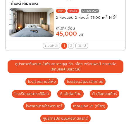
ทำเลดี ห้ามพลาด
AP1836-0007
2
2 ห้องนอน 2 ห้องน้ำ 73.00
m
14
ค่าเช่า/เดือน
45,000
บาท
ก่อนหน้า
1
2
ถัดไป
ดูประกาศทั้งหมด ในทำเลกลางสุขุมวิท อโศก พร้อมพงษ์ ทองหล่อ
เอกมัยและบริเวณนี้
โรงเรียนสายน้ำผึ้ง
โรงเรียนวัฒนาวิทยาลัย
โรงเรียนนานาชาตินิสท์
ดิ เอ็มโพเรียม
ดิ เอ็มควอเทียร์
โรงพยาบาลบำรุงราษฎร์
เทอมินอล 21 (อโศก)
ศูนย์การประชุมแห่งชาติสิริกิติ์