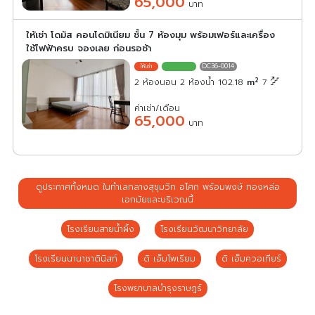
65,000
บาท
ให้เช่า โดมัส คอนโดมิเนียม ชั้น 7 ห้องมุม พร้อมเฟอร์และเครื่อง
ใช้ไฟฟ้าครบ จองเลย ก่อนรอช้า
DC36-0014
2
2 ห้องนอน 2 ห้องน้ำ 102.18
m
7
ค่าเช่า/เดือน
65,000
บาท
ดูประกาศทั้งหมด ในทำเลกลางสุขุมวิท อโศก พร้อมพงษ์ ทองหล่อ
เอกมัยและบริเวณนี้
โรงเรียนสายน้ำผึ้ง
โรงเรียนวัฒนาวิทยาลัย
โรงเรียนนานาชาตินิสท์
ดิ เอ็มโพเรียม
ดิ เอ็มควอเทียร์
โรงพยาบาลบำรุงราษฎร์