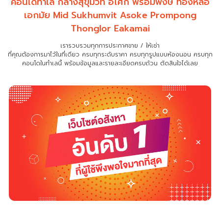
คอนโดทำเล กลางสุขุมวิท อโศก พร้อมพงษ์ ทองหล่อ
เอกมัย
Mid Sukhumvit Asoke Prompong
Thonglor Eakamai
เรารวบรวมทุกการประกาศขาย / ให้เช่า
ที่คุณต้องการมาไว้ในที่เดียว
ครบทุกระดับราคา ครบทุกรูปแบบห้องนอน ครบทุก
คอนโดในทำเลนี้ พร้อมข้อมูลและรายละเอียดครบถ้วน ตัดสินใจได้เลย