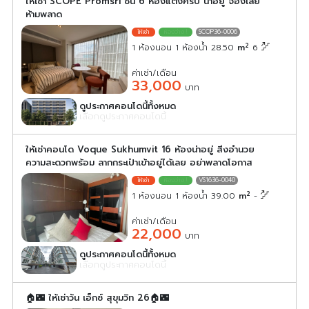
ให้เช่า SCOPE Promsri ชั้น 6 ห้องแต่งครบ น่าอยู่ จองเลย
ห้ามพลาด
SCOP36-0006
2
1 ห้องนอน 1 ห้องน้ำ 28.50
m
6
ค่าเช่า/เดือน
33,000
บาท
ดูประกาศคอนโดนี้ทั้งหมด
เลือกดูประกาศคอนโดนี้
ให้เช่าคอนโด Voque Sukhumvit 16 ห้องน่าอยู่ สิ่งอำนวย
ความสะดวกพร้อม ลากกระเป๋าเข้าอยู่ได้เลย อย่าพลาดโอกาส
VS1636-0040
2
1 ห้องนอน 1 ห้องน้ำ 39.00
m
-
ค่าเช่า/เดือน
22,000
บาท
ดูประกาศคอนโดนี้ทั้งหมด
เลือกดูประกาศคอนโดนี้
🏠🌃 ให้เช่าวัน เอ็กซ์ สุขุมวิท 26🏠🌃