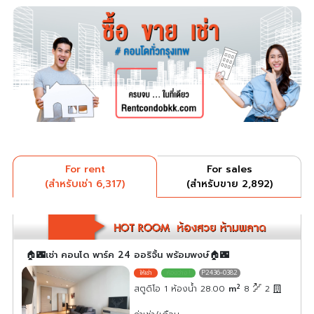
For rent
For sales
(สำหรับเช่า 6,317)
(สำหรับขาย 2,892)
🏠🌃เช่า คอนโด พาร์ค 24 ออริจิ้น พร้อมพงษ์🏠🌃
P2436-0382
2
สตูดิโอ 1 ห้องน้ำ 28.00
m
8
2