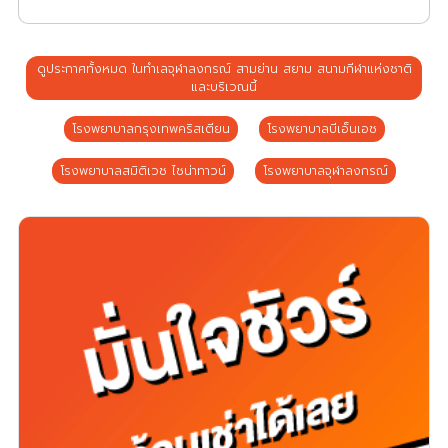
ดูประกาศทั้งหมด ในทำเลจุฬาลงกรณ์ สามย่าน สยาม สนามกีฬาแห่งชาติ
และบริเวณนี้
โรงพยาบาลกรุงเทพคริสเตียน
โรงพยาบาลบีเอ็นเอช
โรงพยาบาลสมิติเวช ไชน่าทาวน์
โรงพยาบาลจุฬาลงกรณ์