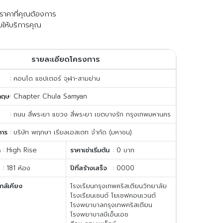
ับราคาที่คุณต้องการ
มให้บริการคุณ
รายละเอียดโครงการ
: คอนโด แชปเตอร์ จุฬา-สามย่าน
กฤษ
: Chapter Chula Samyan
: ถนน สี่พระยา แขวง สี่พระยา เขตบางรัก กรุงเทพมหานคร
การ
: บริษัท พฤกษา เรียลเอสเตท จำกัด (มหาชน)
ด
: High Rise
ราคาเช่าเริ่มต้น
: 0 บาท
: 181 ห้อง
ปีที่สร้างเสร็จ
: 0000
กล้เคียง
โรงเรียนกรุงเทพคริสเตียนวิทยาลัย
โรงเรียนเซนต์ โยเซฟคอนเวนต์
โรงพยาบาลกรุงเทพคริสเตียน
โรงพยาบาลบีเอ็นเอช