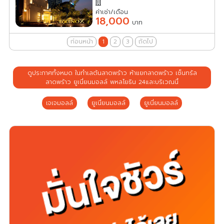
ค่าเช่า/เดือน
18,000
บาท
ก่อนหน้า
1
2
3
ถัดไป
ดูประกาศทั้งหมด ในทำเลต้นลาดพร้าว ห้าแยกลาดพร้าว เซ็นทรัล
ลาดพร้าว ยูเนี่ยนมอลล์ พหลโยธิน 24และบริเวณนี้
เจเจมอลล์
ยูเนี่ยนมอลล์
ยูเนี่ยนมอลล์