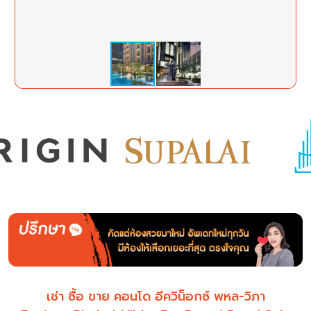
เช่า ซื้อ ขาย คอนโด อีควิน็อกซ์ พหล-วิภา