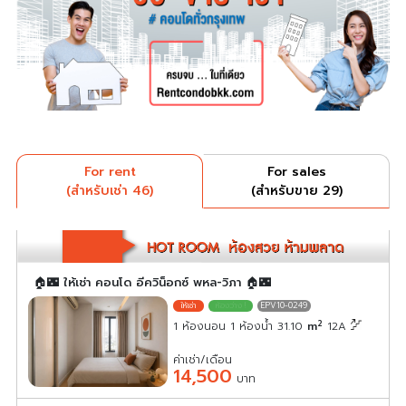
For rent
For sales
(สำหรับเช่า 46)
(สำหรับขาย 29)
🏠🌃 ให้เช่า คอนโด อีควิน็อกซ์ พหล-วิภา 🏠🌃
EPV10-0249
2
1 ห้องนอน 1 ห้องน้ำ 31.10
m
12A
ค่าเช่า/เดือน
14,500
บาท