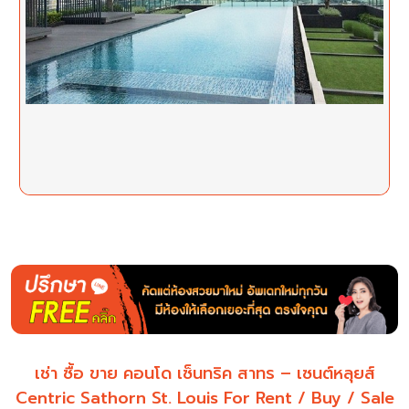
เช่า ซื้อ ขาย คอนโด เซ็นทริค สาทร – เซนต์หลุยส์
Centric Sathorn St. Louis For Rent / Buy / Sale