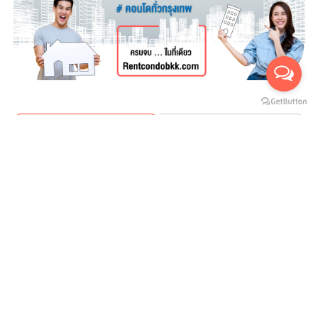
For rent
For sales
(สำหรับเช่า 0)
(สำหรับขาย 0)
ยังไม่มีประกาศ
บริษัทสายน้ำ ทองพันชั่ง จำกัด
SAINAM THONGPANCHUNG CO.,LTD
ที่อยู่ : 112/1 หมู่ 18 ซอยทรัพย์ไพลิน ถ.เชียงราก ต.คลองหนึ่ง อ.คลองหลวง
จ.ปทุมธานี 12120
Call Center Tel. : 02-157-8999