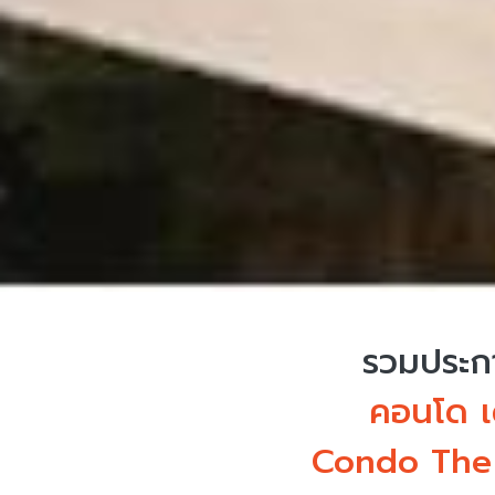
รวมประกา
คอนโด เ
Condo The 