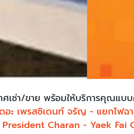
ศเช่า/ขาย
พร้อมให้บริการคุณแบ
ดอะ เพรสซิเดนท์ จรัญ - แยกไฟฉาย
President Charan - Yaek Fai C