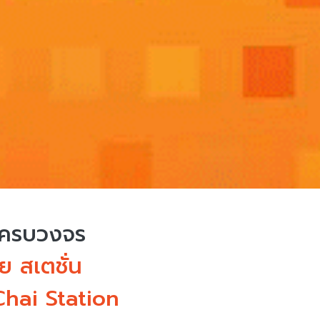
บครบวงจร
 สเตชั่น
hai Station