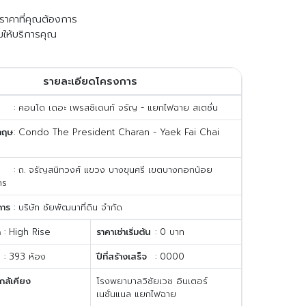
ับราคาที่คุณต้องการ
มให้บริการคุณ
รายละเอียดโครงการ
: คอนโด เดอะ เพรสซิเดนท์ จรัญ - แยกไฟฉาย สเตชั่น
กฤษ
: Condo The President Charan - Yaek Fai Chai
: ถ. จรัญสนิทวงศ์ แขวง บางขุนศรี เขตบางกอกน้อย
คร
การ
: บริษัท ชัยพัฒนาที่ดิน จำกัด
ด
: High Rise
ราคาเช่าเริ่มต้น
: 0 บาท
: 393 ห้อง
ปีที่สร้างเสร็จ
: 0000
กล้เคียง
โรงพยาบาลวิชัยเวช อินเตอร์
เนชั่นแนล แยกไฟฉาย