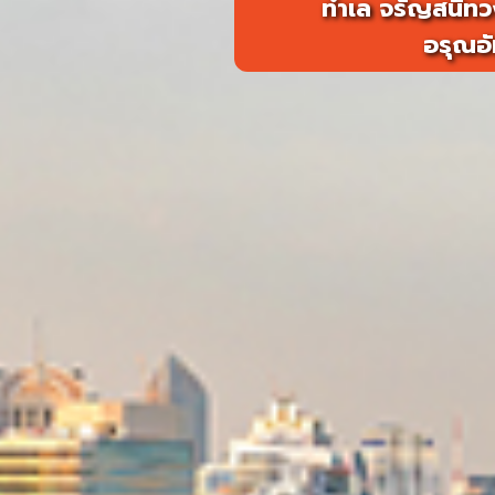
ทำเล จรัญสนิทวง
อรุณอั