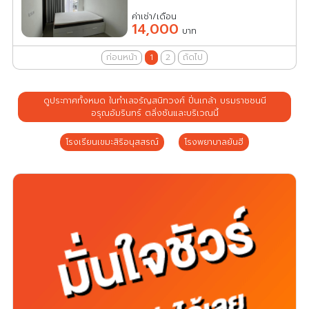
ค่าเช่า/เดือน
14,000
บาท
ก่อนหน้า
1
2
ถัดไป
ดูประกาศทั้งหมด ในทำเลจรัญสนิทวงศ์ ปิ่นเกล้า บรมราชชนนี
อรุณอัมรินทร์ ตลิ่งชันและบริเวณนี้
โรงเรียนเขมะสิริอนุสสรณ์
โรงพยาบาลยันฮี