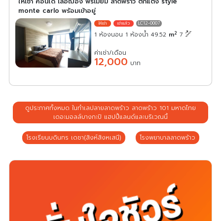
ให้เช่า คอนโด เลอฌ็อง พรีเมี่ยม ลาดพร้าว ตกแต่ง style
monte carlo พร้อมเข้าอยู่
LC12-0007
2
1 ห้องนอน 1 ห้องน้ำ 49.52
m
7
ค่าเช่า/เดือน
12,000
บาท
ดูประกาศทั้งหมด ในทำเลปลายลาดพร้าว ลาดพร้าว 101 มหาดไทย
เดอะมอลล์บางกะปิ แฮปปี้แลนด์และบริเวณนี้
โรงเรียนบดินทร เดชา(สิงห์สิงหเสนี)
โรงพยาบาลลาดพร้าว