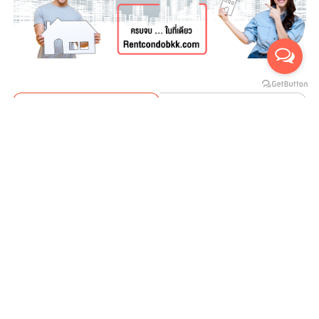
For rent
For sales
(สำหรับเช่า 0)
(สำหรับขาย 0)
ยังไม่มีประกาศ
บริษัทสายน้ำ ทองพันชั่ง จำกัด
SAINAM THONGPANCHUNG CO.,LTD
ที่อยู่ : 112/1 หมู่ 18 ซอยทรัพย์ไพลิน ถ.เชียงราก ต.คลองหนึ่ง อ.คลองหลวง
จ.ปทุมธานี 12120
Call Center Tel. : 02-157-8999
Line ID : @rentcondobkk