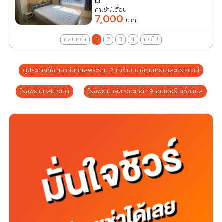
ค่าเช่า/เดือน
7,000
บาท
ก่อนหน้า
1
2
3
4
ถัดไป
ดูประกาศทั้งหมด ในทำเลพระราม 2 ท่าข้าม บางขุนเทียนและบริเวณนี้
โรงพยาบาลบางมด
โรงพยาบาลบางปะกอก 9 อินเตอร์เนชั่นแนล