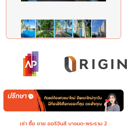
เช่า ซื้อ ขาย ออริจินส์ บางมด-พระราม 2