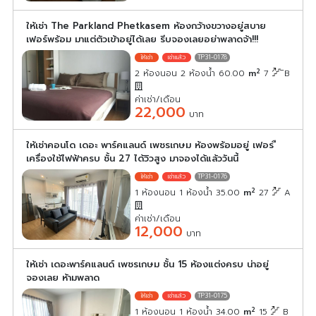
ให้เช่า The Parkland Phetkasem ห้องกว้างขวางอยู่สบาย
เฟอร์พร้อม มาแต่ตัวเข้าอยู่ได้เลย รีบจองเลยอย่าพลาดจ้า!!!
TP31-0178
2
2 ห้องนอน 2 ห้องน้ำ 60.00
m
7
ิB
ค่าเช่า/เดือน
22,000
บาท
ให้เช่าคอนโด เดอะ พาร์คแลนด์ เพชรเกษม ห้องพร้อมอยู่ เฟอร ื
เครื่องใช้ไฟฟ้าครบ ชั้น 27 ได้วิวสูง มาจองได้แล้ววันนี้
TP31-0176
2
1 ห้องนอน 1 ห้องน้ำ 35.00
m
27
A
ค่าเช่า/เดือน
12,000
บาท
ให้เช่า เดอะพาร์คแลนด์ เพชรเกษม ชั้น 15 ห้องแต่งครบ น่าอยู่
จองเลย ห้ามพลาด
TP31-0175
2
1 ห้องนอน 1 ห้องน้ำ 34.00
m
15
B