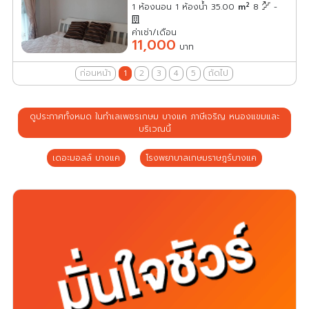
2
1 ห้องนอน 1 ห้องน้ำ 35.00
m
8
-
ค่าเช่า/เดือน
11,000
บาท
ก่อนหน้า
1
2
3
4
5
ถัดไป
ดูประกาศทั้งหมด ในทำเลเพชรเกษม บางแค ภาษีเจริญ หนองแขมและ
บริเวณนี้
เดอะมอลล์ บางแค
โรงพยาบาลเกษมราษฎร์บางแค