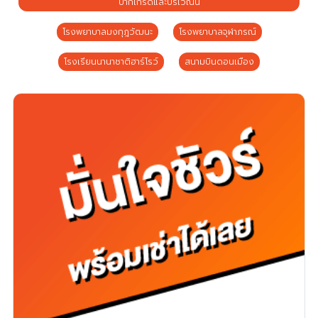
ปากเกร็ดและบริเวณนี้
โรงพยาบาลมงกุฎวัฒนะ
โรงพยาบาลจุฬาภรณ์
โรงเรียนนานาชาติฮาร์โรว์
สนามบินดอนเมือง