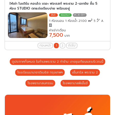
ให้เช่า โมเดิร์น คอนโด เดอะ ฟอเรสท์ พระราม 2-เอกชัย ชั้น 5
ห้อง STUDIO ตกแต่งเรียบง่าย พร้อมอยู่
MC30-0011
2
1 ห้องนอน 1 ห้องน้ำ 21.00
m
5
A
ค่าเช่า/เดือน
7,500
บาท
ก่อนหน้า
1
2
ถัดไป
ดูประกาศทั้งหมด ในทำเลพระราม 2 ท่าข้าม บางขุนเทียนและบริเวณนี้
โรงเรียนนานาชาติเบซิส กรุงเทพฯ
เซ็นทรัล พระราม 2
โรงพยาบาลนครธน
โรงพยาบาลพีเอ็มจี