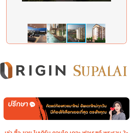
เช่า ซื้อ ขาย โมเดิร์น คอนโด เดอะ ฟอเรสท์ พระราม 2-