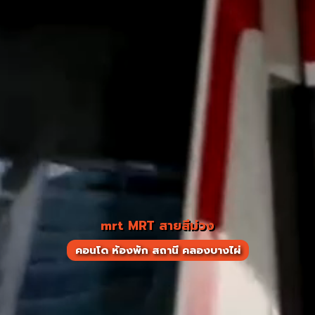
mrt MRT สายสีม่วง
คอนโด ห้องพัก สถานี คลองบางไผ่