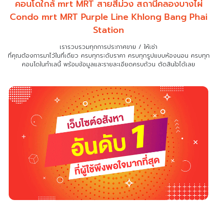
คอนโดใกล้ mrt MRT สายสีม่วง สถานีคลองบางไผ่
Condo mrt MRT Purple Line Khlong Bang Phai
Station
เรารวบรวมทุกการประกาศขาย / ให้เช่า
ที่คุณต้องการมาไว้ในที่เดียว
ครบทุกระดับราคา ครบทุกรูปแบบห้องนอน ครบทุก
คอนโดในทำเลนี้ พร้อมข้อมูลและรายละเอียดครบถ้วน ตัดสินใจได้เลย