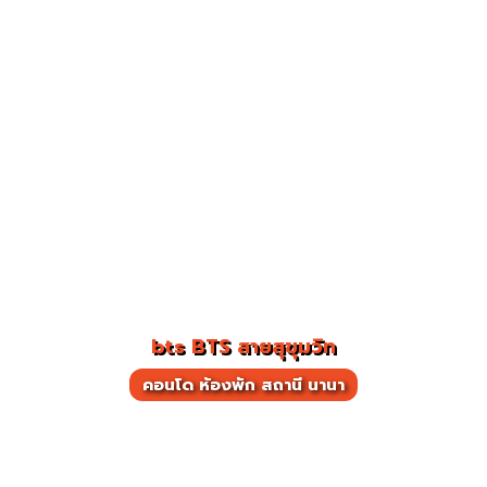
bts BTS สายสุขุมวิท
คอนโด ห้องพัก สถานี นานา