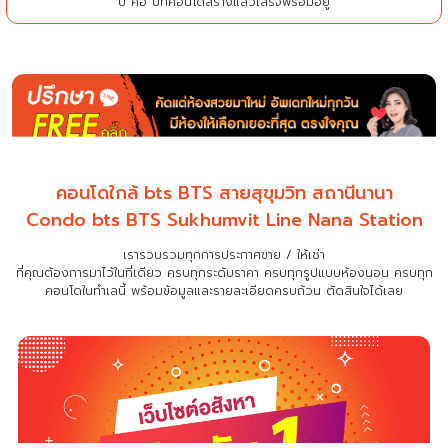
ปี คือ ปีที่คอนโดสร้างแล้วเสร็จพร้อมอยู่
คอนโดใกล้ bts BTS สายสุขุมวิท สถานีนานา
Condo bts BTS Sukhumvit Line Nana Station
เรารวบรวมทุกการประกาศขาย / ให้เช่า
ที่คุณต้องการมาไว้ในที่เดียว
ครบทุกระดับราคา ครบทุกรูปแบบห้องนอน ครบทุก
คอนโดในทำเลนี้ พร้อมข้อมูลและรายละเอียดครบถ้วน ตัดสินใจได้เลย