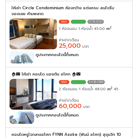
ให้เช่า Circle Condominium ห้องกว้าง แต่งครบ สนใจรีบ
จองเลย ห้ามพลาด
CC18-0120
2
1 ห้องนอน 1 ห้องน้ำ 45.00
m
ค่าเช่า/เดือน
25,000
บาท
ดูประกาศคอนโดนี้ทั้งหมด
เลือกดูประกาศคอนโดนี้
🏠🌃 ให้เช่า คอนโด เเอชตัน อโศก 🏠🌃
AA36-0360
2
2 ห้องนอน 1 ห้องน้ำ 48.00
m
45
ค่าเช่า/เดือน
60,000
บาท
ดูประกาศคอนโดนี้ทั้งหมด
เลือกดูประกาศคอนโดนี้
คอนโดหรูใจกลางอโศก FYNN Asoke (ฟินน์ อโศก) สุขุมวิท 10