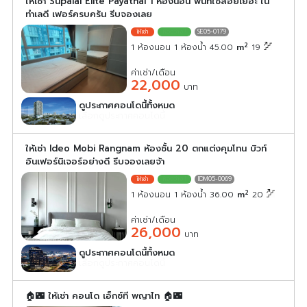
ให้เช่า Supalai Elite Payathai 1 ห้องนอน พื้นที่ใช้สอยเยอะ ใน
ทำเลดี เฟอร์ครบครัน รีบจองเลย
SE05-0179
2
1 ห้องนอน 1 ห้องน้ำ 45.00
m
19
ค่าเช่า/เดือน
22,000
บาท
ดูประกาศคอนโดนี้ทั้งหมด
เลือกดูประกาศคอนโดนี้
ให้เช่า Ideo Mobi Rangnam ห้องชั้น 20 ตกแต่งคุมโทน บิวท์
อินเฟอร์นิเจอร์อย่างดี รีบจองเลยจ้า
IDM05-0069
2
1 ห้องนอน 1 ห้องน้ำ 36.00
m
20
ค่าเช่า/เดือน
26,000
บาท
ดูประกาศคอนโดนี้ทั้งหมด
เลือกดูประกาศคอนโดนี้
🏠🌃 ให้เช่า คอนโด เอ็กซ์ที พญาไท 🏠🌃