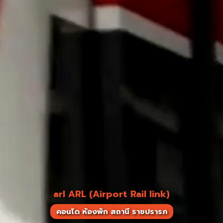
arl ARL (Airport Rail link)
คอนโด ห้องพัก สถานี ราชปรารภ