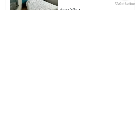
ค่าเช่า/เดือน
18,000
บาท
ดูประกาศคอนโดนี้ทั้งหมด
เลือกดูประกาศคอนโดนี้
ขายและให้เช่าด่วน! คอนโด Ultimate Luxury 156 ตร.ม. ชั้น 1
ฝั่งชิดลม อารมณ์บ้านเดี่ยวใจกลางเมือง ห้องเปล่า ครัวบิวท์อิน
Hi-end ครบชุด | ✨ The Park Chid
PC39-0039
2
2 ห้องนอน 3 ห้องน้ำ 156.00
m
1
-
ค่าเช่า/เดือน
95,000
บาท
ดูประกาศคอนโดนี้ทั้งหมด
เลือกดูประกาศคอนโดนี้
ให้เช่า XT Phayathai ห้องแต่งสวยสไตล์มินิมอล ในทำเลดี เดิน
ทางสะดวก มัวแต่มองไม่จองไหวหรอ
XT05-0138
2
1 ห้องนอน 1 ห้องน้ำ 42.00
m
26
B