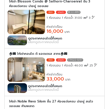
ให้เช่า Blossom Condo @ Sathorn-Charoenrat ชั้น 3
ห้องแต่งครบ น่าอยู่ จองเลย
BC22-0093
2
1 ห้องนอน 1 ห้องน้ำ 31.00
m
3
ค่าเช่า/เดือน
16,000
บาท
ดูประกาศคอนโดนี้ทั้งหมด
เลือกดูประกาศคอนโดนี้
🏠🌃 ให้เช่าคอนโด ดิ แอดเดรส สาทร🏠🌃
CTAS22-0257
2
1 ห้องนอน 1 ห้องน้ำ 46.00
m
25
ค่าเช่า/เดือน
33,000
บาท
ดูประกาศคอนโดนี้ทั้งหมด
เลือกดูประกาศคอนโดนี้
ให้เช่า Noble Revo Silom ชั้น 27 ห้องแต่งครบ น่าอยู่ สนใจ
จองเลย ห้ามพลาด