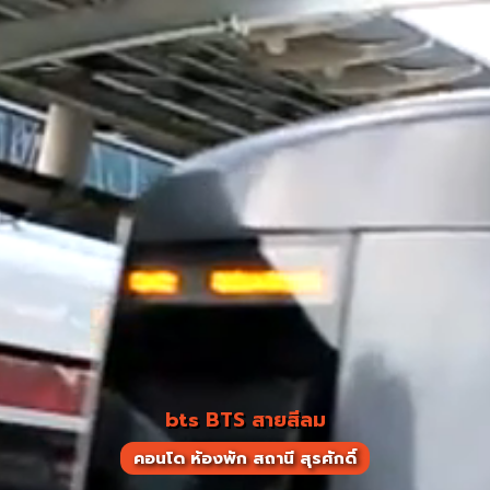
bts BTS สายสีลม
คอนโด ห้องพัก สถานี สุรศักดิ์