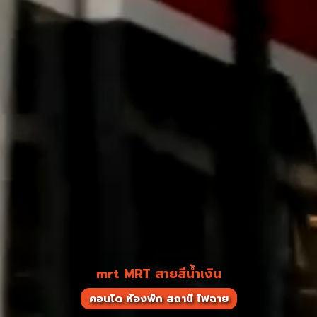
mrt MRT สายสีน้ำเงิน
คอนโด ห้องพัก สถานี ไฟฉาย