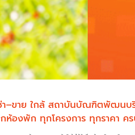
ช่า–ขาย ใกล้ สถาบันบัณฑิตพัฒนบร
กห้องพัก ทุกโครงการ ทุกราคา ครบ