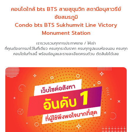
คอนโดใกล้ bts BTS สายสุขุมวิท สถานีอนุสาวรีย์
ชัยสมรภูมิ
Condo bts BTS Sukhumvit Line Victory
Monument Station
เรารวบรวมทุกการประกาศขาย / ให้เช่า
ที่คุณต้องการมาไว้ในที่เดียว
ครบทุกระดับราคา ครบทุกรูปแบบห้องนอน ครบทุก
คอนโดในทำเลนี้ พร้อมข้อมูลและรายละเอียดครบถ้วน ตัดสินใจได้เลย