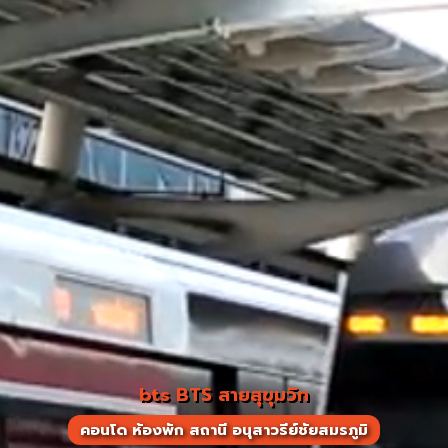
bts BTS สายสุขุมวิท
คอนโด ห้องพัก สถานี อนุสาวรีย์ชัยสมรภูมิ