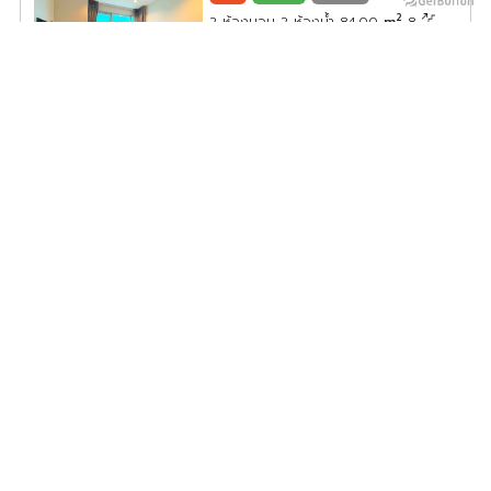
2
2 ห้องนอน 2 ห้องน้ำ 84.00
m
8
ค่าเช่า/เดือน
36,000
บาท
ดูประกาศคอนโดนี้ทั้งหมด
เลือกดูประกาศคอนโดนี้
ให้เช่า Baan Klang Krung Siam-Pathumwan ห้องใหญ่อยู่
สบายสุดๆ ตกแต่งด้วยเฟอร์อย่างดีมีคุณภาพ สนใจจองเลย
BK05-0224
2
2 ห้องนอน 2 ห้องน้ำ 80.00
m
14
ค่าเช่า/เดือน
38,000
บาท
ดูประกาศคอนโดนี้ทั้งหมด
เลือกดูประกาศคอนโดนี้
🏠🌃 เช่าคอนโด คอนโด ไพน์ บาย แสนสิริ 🏠🌃
PY05-0163
2
1 ห้องนอน 1 ห้องน้ำ 48.00
m
37