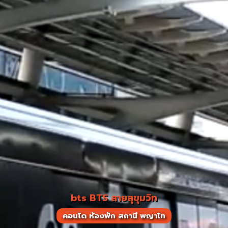
bts BTS สายสุขุมวิท
คอนโด ห้องพัก สถานี พญาไท